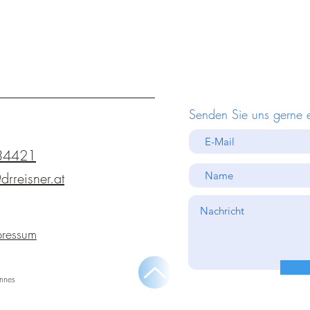
Senden Sie uns gerne 
34421
drreisner.at
pressum
nnes