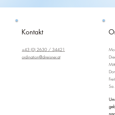
Kontakt
Or
+43 (0) 2630 / 34421
Mo
ordination@drreisner.at
Die
Mit
Don
Fre
Sa.
Um 
geb
nac